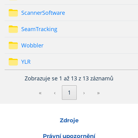
ScannerSoftware
SeamTracking
Wobbler
YLR
Zobrazuje se 1 až 13 z 13 záznamů
«
‹
1
›
»
Zdroje
Právní upozornění