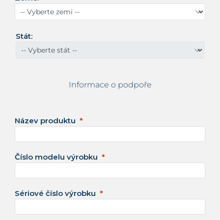
é
s
t
á
Stát:
t
y
+
1
Informace o podpoře
Název produktu
Číslo modelu výrobku
Sériové číslo výrobku