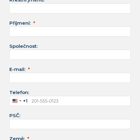
Příjmení:
Společnost:
E-mail:
Telefon:
+1
S
p
PSČ:
o
j
e
n
Země: