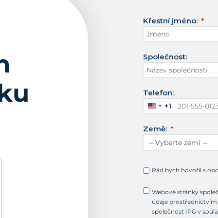
Křestní jméno:
m
Společnost:
aku
Telefon:
+1
S
p
Země:
o
j
e
n
é
Rád bych hovořil s ob
s
t
Webové stránky společ
á
údaje prostřednictvím 
t
společnost IPG v soul