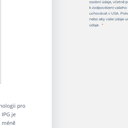
y
osobní údaje, včetně p
+
k zodpovězení vašeho d
1
uchovávat v USA. Poku
nebo aby vaše údaje u
údaje.
nologii pro
 IPG je
je méně