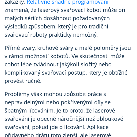
zakázky.
Relativně snadné programování
znamená, že laserový svařovací kobot může při
malých sériích dosáhnout požadovaných
výsledků způsobem, který je pro tradiční
svařovací roboty prakticky nemožný.
Přímé svary, kruhové sváry a malé poloměry jsou
v rámci možností kobotů. Ve skutečnosti může
cobot lépe zvládnout jakýkoli složitý nebo
komplikovaný svařovací postup, který je obtížné
provést ručně.
Problémy však mohou způsobit práce s
nepravidelnými nebo pokřivenými díly se
špatným lícováním. Je to proto, že laserové
svařování je obecně náročnější než obloukové
svařování, pokud jde o lícování. Aplikace
přídavného drátu toto zlepší, ale laserové