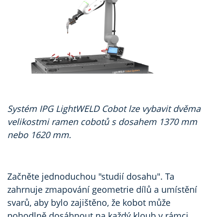
Systém IPG LightWELD Cobot lze vybavit dvěma
velikostmi ramen cobotů s dosahem 1370 mm
nebo 1620 mm.
Začněte jednoduchou "studií dosahu". Ta
zahrnuje zmapování geometrie dílů a umístění
svarů, aby bylo zajištěno, že kobot může
pohodlně dosáhnout na každý kloub v rámci