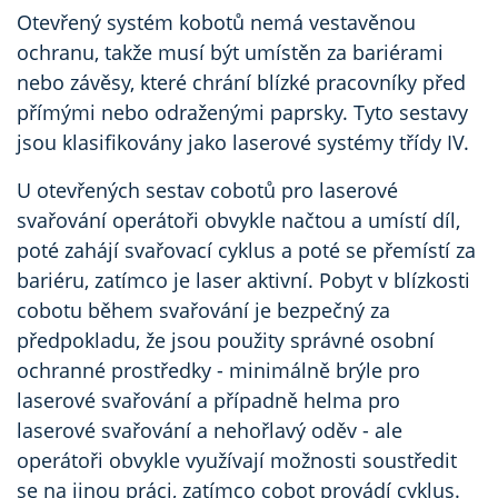
Otevřený systém kobotů nemá vestavěnou
ochranu, takže musí být umístěn za bariérami
nebo závěsy, které chrání blízké pracovníky před
přímými nebo odraženými paprsky. Tyto sestavy
jsou klasifikovány jako laserové systémy třídy IV.
U otevřených sestav cobotů pro laserové
svařování operátoři obvykle načtou a umístí díl,
poté zahájí svařovací cyklus a poté se přemístí za
bariéru, zatímco je laser aktivní. Pobyt v blízkosti
cobotu během svařování je bezpečný za
předpokladu, že jsou použity správné osobní
ochranné prostředky - minimálně brýle pro
laserové svařování a případně helma pro
laserové svařování a nehořlavý oděv - ale
operátoři obvykle využívají možnosti soustředit
se na jinou práci, zatímco cobot provádí cyklus.