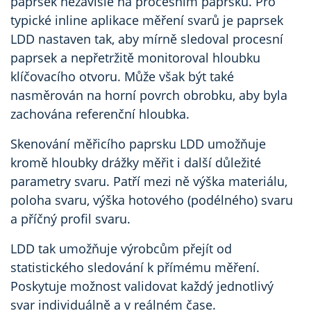
paprsek nezávisle na procesním paprsku. Pro
typické inline aplikace měření svarů je paprsek
LDD nastaven tak, aby mírně sledoval procesní
paprsek a nepřetržitě monitoroval hloubku
klíčovacího otvoru. Může však být také
nasměrován na horní povrch obrobku, aby byla
zachována referenční hloubka.
Skenování měřicího paprsku LDD umožňuje
kromě hloubky drážky měřit i další důležité
parametry svaru. Patří mezi ně výška materiálu,
poloha svaru, výška hotového (podélného) svaru
a příčný profil svaru.
LDD tak umožňuje výrobcům přejít od
statistického sledování k přímému měření.
Poskytuje možnost validovat každý jednotlivý
svar individuálně a v reálném čase.