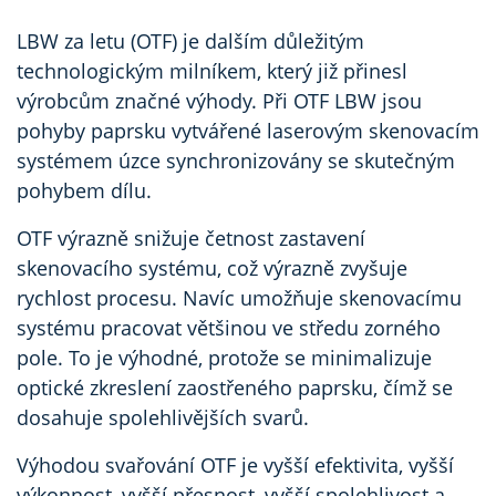
LBW za letu (OTF)
je dalším důležitým
technologickým milníkem, který již přinesl
výrobcům značné výhody. Při OTF LBW jsou
pohyby paprsku vytvářené laserovým skenovacím
systémem úzce synchronizovány se skutečným
pohybem dílu.
OTF výrazně snižuje četnost zastavení
skenovacího systému, což výrazně zvyšuje
rychlost procesu. Navíc umožňuje skenovacímu
systému pracovat většinou ve středu zorného
pole. To je výhodné, protože se minimalizuje
optické zkreslení zaostřeného paprsku, čímž se
dosahuje spolehlivějších svarů.
Výhodou svařování OTF je vyšší efektivita, vyšší
výkonnost, vyšší přesnost, vyšší spolehlivost a