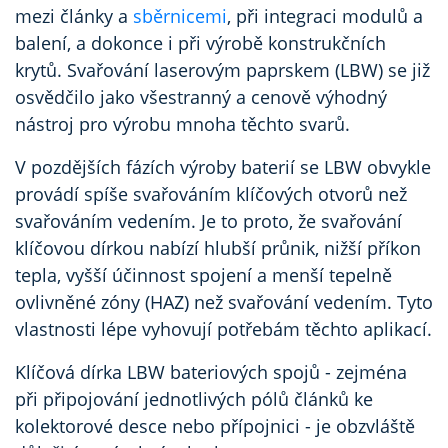
mezi články a
sběrnicemi
, při integraci modulů a
balení, a dokonce i při výrobě konstrukčních
krytů. Svařování laserovým paprskem (LBW) se již
osvědčilo jako všestranný a cenově výhodný
nástroj pro výrobu mnoha těchto svarů.
V pozdějších fázích výroby baterií se LBW obvykle
provádí spíše svařováním klíčových otvorů než
svařováním vedením. Je to proto, že svařování
klíčovou dírkou nabízí hlubší průnik, nižší příkon
tepla, vyšší účinnost spojení a menší tepelně
ovlivněné zóny (HAZ) než svařování vedením. Tyto
vlastnosti lépe vyhovují potřebám těchto aplikací.
Klíčová dírka LBW bateriových spojů - zejména
při připojování jednotlivých pólů článků ke
kolektorové desce nebo přípojnici - je obzvláště