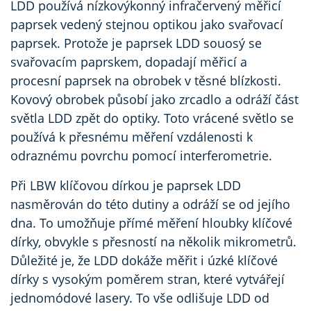
LDD používá nízkovýkonný infračervený měřicí
paprsek vedený stejnou optikou jako svařovací
paprsek. Protože je paprsek LDD souosý se
svařovacím paprskem, dopadají měřicí a
procesní paprsek na obrobek v těsné blízkosti.
Kovový obrobek působí jako zrcadlo a odráží část
světla LDD zpět do optiky. Toto vrácené světlo se
používá k přesnému měření vzdálenosti k
odraznému povrchu pomocí interferometrie.
Při LBW klíčovou dírkou je paprsek LDD
nasměrován do této dutiny a odráží se od jejího
dna. To umožňuje přímé měření hloubky klíčové
dírky, obvykle s přesností na několik mikrometrů.
Důležité je, že LDD dokáže měřit i úzké klíčové
dírky s vysokým poměrem stran, které vytvářejí
jednomódové lasery. To vše odlišuje LDD od