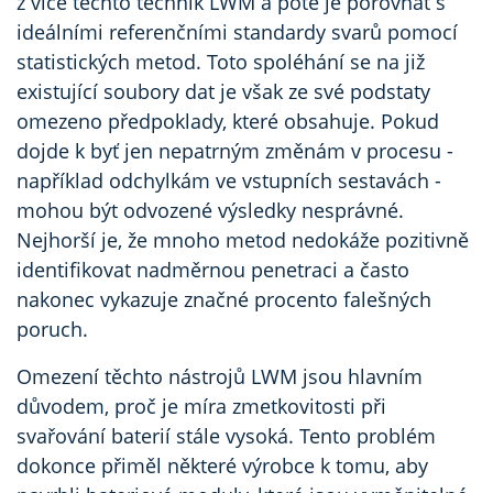
z více těchto technik LWM a poté je porovnat s
ideálními referenčními standardy svarů pomocí
statistických metod. Toto spoléhání se na již
existující soubory dat je však ze své podstaty
omezeno předpoklady, které obsahuje. Pokud
dojde k byť jen nepatrným změnám v procesu -
například odchylkám ve vstupních sestavách -
mohou být odvozené výsledky nesprávné.
Nejhorší je, že mnoho metod nedokáže pozitivně
identifikovat nadměrnou penetraci a často
nakonec vykazuje značné procento falešných
poruch.
Omezení těchto nástrojů LWM jsou hlavním
důvodem, proč je míra zmetkovitosti při
svařování baterií stále vysoká. Tento problém
dokonce přiměl některé výrobce k tomu, aby