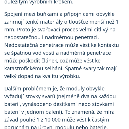
důležitým výrobním krokem.
Spojení mezi buňkami a přípojnicemi obvykle
zahrnují tenké materiály o tloušťce menší než 1
mm. Proto je svařovací proces velmi citlivý na
nedostatečnou i nadměrnou penetraci.
Nedostatečná penetrace může vést ke kontaktu
se špatnou vodivostí a nadměrná penetrace
může poškodit článek, což může vést ke
katastrofickému selhání. Špatné svary tak mají
velký dopad na kvalitu výrobku.
Dalším problémem je, že moduly obvykle
vyžadují stovky svarů (nejméně dva na každou
baterii, vynásobeno desítkami nebo stovkami
baterií v jednom balení). To znamená, že míra
závad pouhé 1 z 10 000 může vést k častým
poruchám na úrovni modulu nebo baterie.