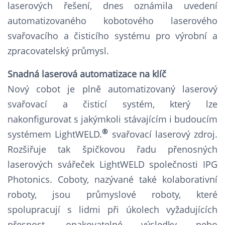
laserových řešení, dnes oznámila uvedení
automatizovaného kobotového laserového
svařovacího a čisticího systému pro výrobní a
zpracovatelský průmysl.
Snadná laserová automatizace na klíč
Nový cobot je plně automatizovaný laserový
svařovací a čisticí systém, který lze
nakonfigurovat s jakýmkoli stávajícím i budoucím
®
systémem LightWELD.
svařovací laserový zdroj.
Rozšiřuje tak špičkovou řadu přenosných
laserových svářeček LightWELD společnosti IPG
Photonics. Coboty, nazývané také kolaborativní
roboty, jsou průmyslové roboty, které
spolupracují s lidmi při úkolech vyžadujících
přesnost, opakovatelné výsledky nebo