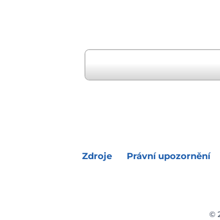
" Předchozí událost
Zdroje
Právní upozornění
© 