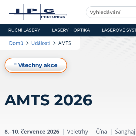
RUČNÍ LASERY
LASERY + OPTIKA
LASEROVÉ SYS
Domů
Události
AMTS
" Všechny akce
AMTS 2026
8.–10. července 2026
|
Veletrhy
|
Čína
|
Šanghaj