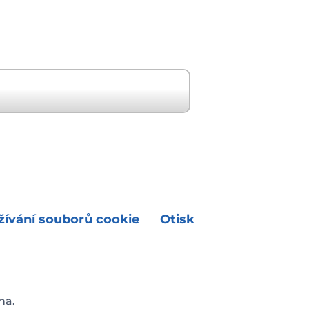
Další událost "
ívání souborů cookie
Otisk
na.