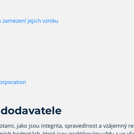
 zamezení jejich vzniku
orporation
 dodavatele
tami, jako jsou integrita, spravedlnost a vzájemný r
lných hodnotách, které
jsou praktikovány
vždy
a ve vš