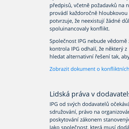
předpisů, včetně požadavků na ná
provádí každoročně hloubkovou 
potvrzuje, že neexistují žádné dů
spoluinancovaly konflikt.
Společnost IPG nebude vědomě zís
kontrola IPG odhalí, že některý 
hledat alternativní řešení tak, ab
Zobrazit dokument o konfliktníc
Lidská práva v dodavatel
IPG od svých dodavatelů očekává
sdružování, právo na organizován
poskytování zákonem stanovený
Jako společnost, která musí dodá