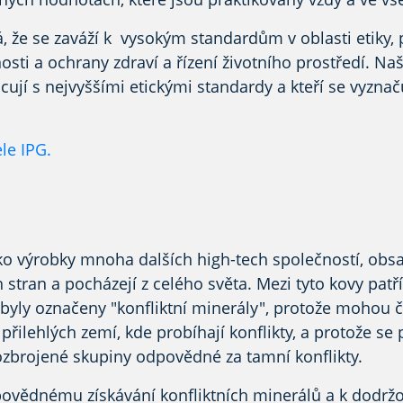
, že se zaváží k
vysokým standardům
v oblasti etiky,
sti a ochrany zdraví a řízení životního prostředí. Naší
cují
s nejvyššími etickými standardy a kteří se vyzna
le IPG
.
ako výrobky mnoha dalších high-tech společností,
obsa
stran a pocházejí z celého světa. Mezi tyto kovy patří 
byly označeny
"konfliktní minerály", protože mohou 
řilehlých zemí, kde probíhají konflikty, a protože se
 ozbrojené skupiny
odpovědné za tamní konflikty.
povědnému získávání konfliktních minerálů a k dodržo