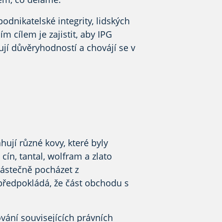
 podnikatelské integrity, lidských
m cílem je zajistit, aby IPG
čují důvěryhodností
a chovájí se v
hují
různé kovy, které
byly
cín, tantal,
wolfram
a zlato
částečně pocházet z
 předpokládá, že část obchodu s
vání souvisejících právních