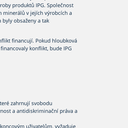
výroby produktů IPG.
Společnost
h minerálů v jejích výrobcích a
ch byly obsaženy
a tak
flikt financují. Pokud hloubková
financovaly konflikt, bude IPG
které zahrnují svobodu
nost a antidiskriminační práva a
koncovým uživatelům, vyžaduje