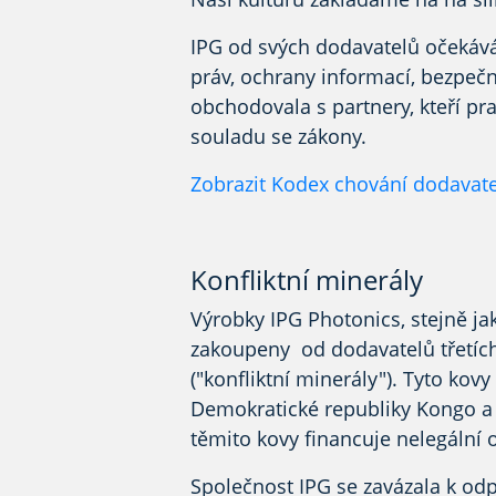
IPG od svých dodavatelů očekává
práv, ochrany informací, bezpečno
obchodovala s partnery, kteří
pra
souladu se zákony.
Zobrazit
Kodex chování dodavate
Konfliktní minerály
Výrobky IPG Photonics, stejně j
zakoupeny
od dodavatelů třetích 
("konfliktní minerály"). Tyto kovy
Demokratické republiky Kongo a p
těmito kovy financuje nelegální
Společnost IPG se zavázala k od