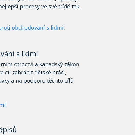
ejlepší procesy ve své třídě tak,
proti obchodování s lidmi
.
vání s lidmi
erním otroctví a kanadský zákon
a cíl zabránit dětské práci,
avky a na podporu těchto cílů
dmi
dpisů