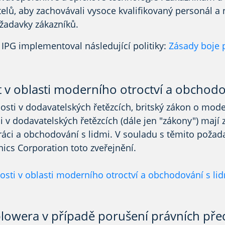
telů, aby
zachovávali
vysoce kvalifikovaný personál a n
žadavky zákazníků.
, IPG implementoval následující politiky
:
Zásady boje 
 v oblasti moderního otroctví a obchodo
osti v dodavatelských řetězcích, britský zákon o mod
i v dodavatelských řetězcích (dále jen "zákony") mají z
ráci a obchodování s lidmi. V souladu s těmito požad
ics Corporation toto zveřejnění.
osti v oblasti moderního otroctví a obchodování s li
eblowera v případě porušení právních pře