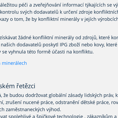
ležitou péči a zveřejňování informací týkajících se 
kontrolu svých dodavatelů k
určení
zdroje konfliktníc
kazy o tom, že by konfliktní minerály v jejích výrobcí
kávat žádné konfliktní minerály od zdrojů, které kon
z
našich
dodavatelů poskytl IPG zboží nebo kovy, které 
y se vyhnula této formě účasti na konfliktu.
h minerálech
ském řetězci
, že budou dodržovat globální zásady lidských práv, 
í, zrušení nucené práce, odstranění dětské práce, rov
ch zaměstnaneckých výhod.
vat spolehlivé a
špičkové technologie .
zákazníkům a 