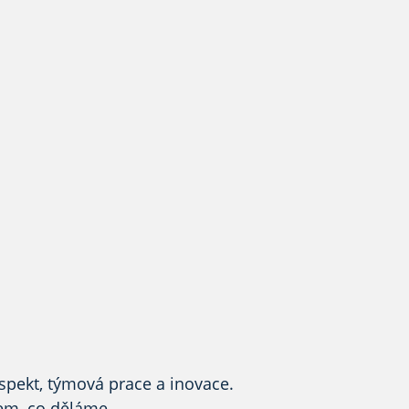
espekt,
týmová prace
a inovace.
em, co děláme.