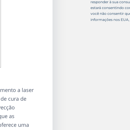
o
responder à sua consu
s
estará consentindo c
+
você não consentir qu
1
informações nos EUA, 
imento a laser
 de cura de
vecção
que as
 oferece uma