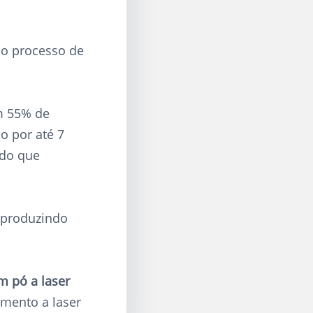
 o processo de
m 55% de
o por até 7
 do que
, produzindo
m pó a laser
mento a laser