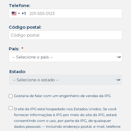
Telefone:
+1
E
s
Código postal:
t
a
d
o
País:
s
U
n
i
Estado:
d
o
s
+
Gostaria de falar com um engenheiro de vendas da IPG
1
O site da IPG está hospedado nos Estados Unidos. Se você
fornecer informações à IPG por meio do site da IPG, estará
consentindo com o uso, por parte da IPG, de quaisquer
dados pessoais — incluindo endereço postal, e-mail, telefone