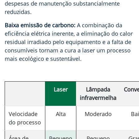
despesas de manutenção substancialmente
reduzidas.
Baixa emissão de carbono:
A combinação da
eficiência elétrica inerente, a eliminação do calor
residual irradiado pelo equipamento e a falta de
consumíveis tornam a cura a laser um processo
mais ecológico e sustentável.
Laser
Lâmpada
Conv
infravermelha
Velocidade
Alta
Moderado
Ba
do processo
Área de
Pequeno
Pequeno
Gra