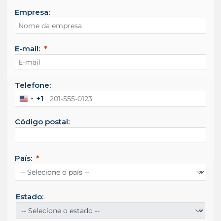
Empresa:
E-mail:
Telefone:
+1
E
s
Código postal:
t
a
d
o
País:
s
U
n
i
Estado:
d
o