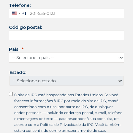
Telefone:
+1
E
s
Código postal:
t
a
d
o
País:
s
U
n
i
Estado:
d
o
s
O site da IPG está hospedado nos Estados Unidos. Se você
+
fornecer informações à IPG por meio do site da IPG, estará
1
consentindo com o uso, por parte da IPG, de quaisquer
dados pessoais — incluindo endereço postal, e-mail, telefone
e mensagens de texto — para responder à sua consulta, de
acordo com a Política de Privacidade da IPG. Você também
estará consentindo com o armazenamento de suas