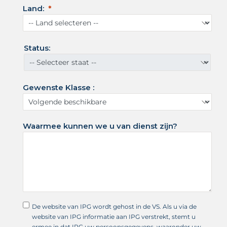
i
Land:
g
d
e
S
Status:
t
a
t
Gewenste Klasse :
e
n
+
1
Waarmee kunnen we u van dienst zijn?
De website van IPG wordt gehost in de VS. Als u via de
website van IPG informatie aan IPG verstrekt, stemt u
ermee in dat IPG uw persoonsgegevens, waaronder uw