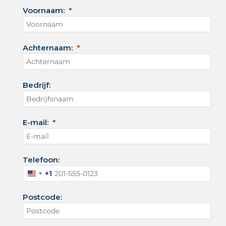
Voornaam:
Achternaam:
Bedrijf:
E-mail:
Telefoon:
+1
V
e
Postcode:
r
e
n