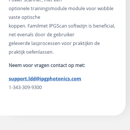
optionele
trainingsmodule
module voor wobble
vaste optische
koppen.
Famil
met
IPG
Scan
softw
zijn
i
s bene
ficial
,
net
evenals
door de gebruiker
geleverde
lasprocessen
voor
praktijk
in de
praktijk
oefenlassen.
Neem voor vragen contact op met:
support.ldd@ipgphotonics.com
1-343-309-9300