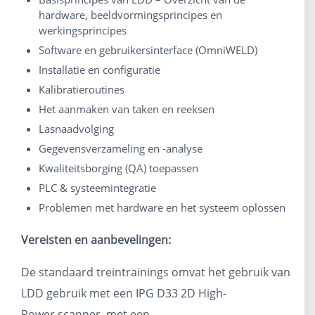
hardware, beeldvormingsprincipes en
werkingsprincipes
Software en gebruikersinterface (OmniWELD)
Installatie en configuratie
Kalibratieroutines
Het aanmaken van taken en reeksen
Lasnaadvolging
Gegevensverzameling en -analyse
Kwaliteitsborging (QA) toepassen
PLC & systeemintegratie
Problemen met hardware en het systeem oplossen
Vereisten en aanbevelingen:
De standaard
trein
trainings
omvat
het gebruik van
LDD
gebruik met een IPG
D33
2D High-
Power
scanner
,
met een