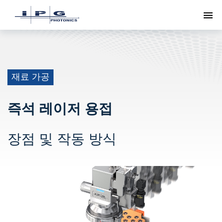
메
재료 가공
즉석 레이저 용접
장점 및 작동 방식