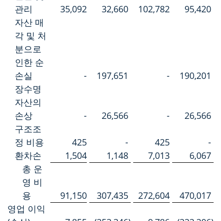
관리
35,092
32,660
102,782
95,420
자산 매
각 및 처
분으로
인한 순
손실
-
197,651
-
190,201
장수명
자산의
손상
-
26,566
-
26,566
구조조
정 비용
425
-
425
-
환차손
1,504
1,148
7,013
6,067
총 운
영 비
용
91,150
307,435
272,604
470,017
영업 이익