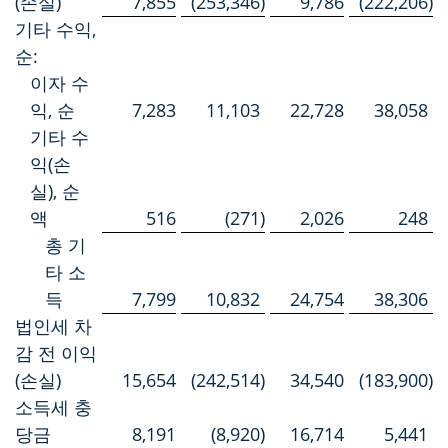
(손실)
7,855
(253,346
)
9,786
(222,206
)
기타 수익,
순:
이자 수
익, 순
7,283
11,103
22,728
38,058
기타 수
익(손
실), 순
액
516
(271
)
2,026
248
총 기
타 소
득
7,799
10,832
24,754
38,306
법인세 차
감 전 이익
(손실)
15,654
(242,514
)
34,540
(183,900
)
소득세 충
당금
8,191
(8,920
)
16,714
5,441