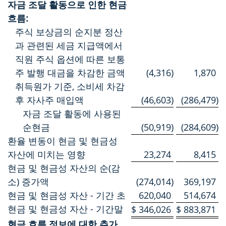
자금 조달 활동으로 인한 현금
흐름:
주식 보상금의 순지분 정산
과 관련된 세금 지급액에서
직원 주식 옵션에 따른 보통
주 발행 대금을 차감한 금액
(4,316
)
1,870
취득원가 기준, 소비세 차감
후 자사주 매입액
(46,603
)
(286,479
)
자금 조달 활동에 사용된
순현금
(50,919
)
(284,609
)
환율 변동이 현금 및 현금성
자산에 미치는 영향
23,274
8,415
현금 및 현금성 자산의 순(감
소) 증가액
(274,014
)
369,197
현금 및 현금성 자산 - 기간 초
620,040
514,674
현금 및 현금성 자산 - 기간말
$
346,026
$
883,871
현금 흐름 정보에 대한 추가