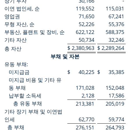
장기 투자
30,166
-
이연 법인세, 순
119,552
115,031
영업권
71,650
67,241
무형 자산, 순
52,226
55,376
부동산, 플랜트 및 장비, 순
622,122
588,375
기타 자산
50,734
32,246
$
2,380,963
$
2,289,264
총 자산
부채 및 자본
유동 부채:
미지급금
$
40,225
$
35,385
미지급 비용 및 기타 유
동 부채
171,028
152,048
납부할 소득세
2,128
17,586
총 유동 부채
213,381
205,019
기타 장기 부채 및 이연법
인세
62,770
59,774
총 부채
276,151
264,793