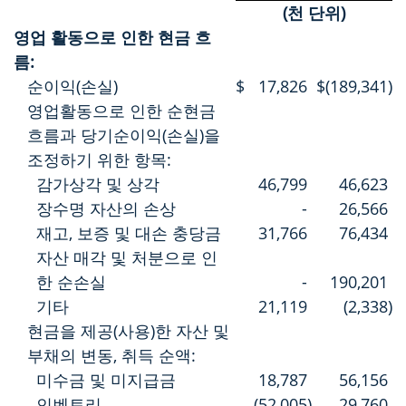
(천 단위)
영업 활동으로 인한 현금 흐
름:
순이익(손실)
$
17,826
$
(189,341
)
영업활동으로 인한 순현금
흐름과 당기순이익(손실)을
조정하기 위한 항목:
감가상각 및 상각
46,799
46,623
장수명 자산의 손상
-
26,566
재고, 보증 및 대손 충당금
31,766
76,434
자산 매각 및 처분으로 인
한 순손실
-
190,201
기타
21,119
(2,338
)
현금을 제공(사용)한 자산 및
부채의 변동, 취득 순액:
미수금 및 미지급금
18,787
56,156
인벤토리
(52,005
)
29,760