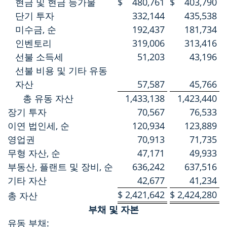
현금 및 현금 등가물
$
480,761
$
403,790
단기 투자
332,144
435,538
미수금, 순
192,437
181,734
인벤토리
319,006
313,416
선불 소득세
51,203
43,196
선불 비용 및 기타 유동
자산
57,587
45,766
총 유동 자산
1,433,138
1,423,440
장기 투자
70,567
76,533
이연 법인세, 순
120,934
123,889
영업권
70,913
71,735
무형 자산, 순
47,171
49,933
부동산, 플랜트 및 장비, 순
636,242
637,516
기타 자산
42,677
41,234
$
2,421,642
$
2,424,280
총 자산
부채 및 자본
유동 부채: