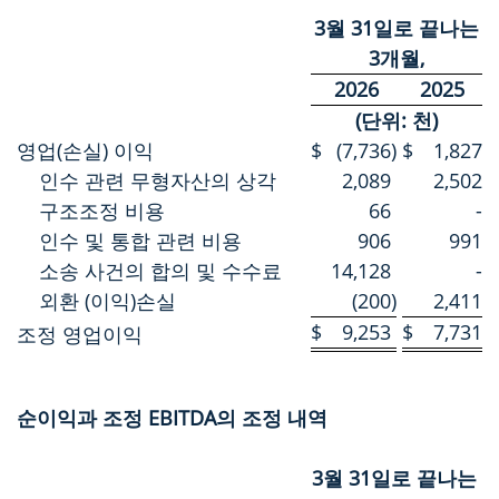
3월 31일로 끝나는
3개월,
2026
2025
(단위: 천)
영업(손실) 이익
$
(7,736
)
$
1,827
인수 관련 무형자산의 상각
2,089
2,502
구조조정 비용
66
-
인수 및 통합 관련 비용
906
991
소송 사건의 합의 및 수수료
14,128
-
외환 (이익)손실
(200
)
2,411
$
9,253
$
7,731
조정 영업이익
순이익과 조정 EBITDA의 조정 내역
3월 31일로 끝나는