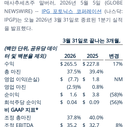
매사추세츠주 말버러, 2026년 5월 5일 (GLOBE
NEWSWIRE) --
IPG
포토닉스 코퍼레이션
(나스닥:
IPGP)는 오늘 2026년 3월 31일로 종료된 1분기 실적
을 발표했다.
3월 31일로 끝나는 3개월,
(백만 단위, 공유당 데이
터 및 백분율 제외)
2026
2025
변경
수익
$
265.5
$
227.8
17
%
총 마진
37.5
%
39.4
%
영업 이익(손실)
$
(7.7
)
$
1.8
NM
영업 마진
(2.9)%
0.8
%
순이익
$
1.6
$
3.8
(58)%
희석주당 순이익
$
0.04
$
0.09
(56)%
비 GAAP 지표*
조정 총마진
37.8
%
40.0
%
조정 EBITDA
$
35.2
$
32.7
8
%