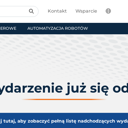
Kontakt
Wsparcie
SEROWE
AUTOMATYZACJA ROBOTÓW
darzenie już się o
ij tutaj, aby zobaczyć pełną listę nadchodzących wyd