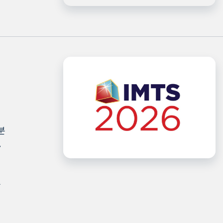
분
,
을