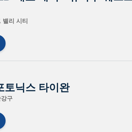
 밸리 시티
 포토닉스 타이완
난강구