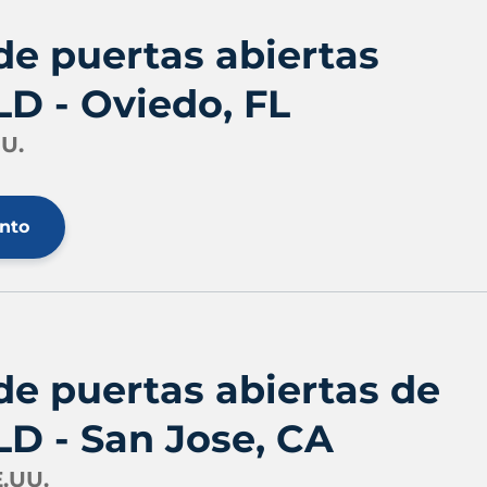
de puertas abiertas
D - Oviedo, FL
UU.
ento
de puertas abiertas de
D - San Jose, CA
E.UU.