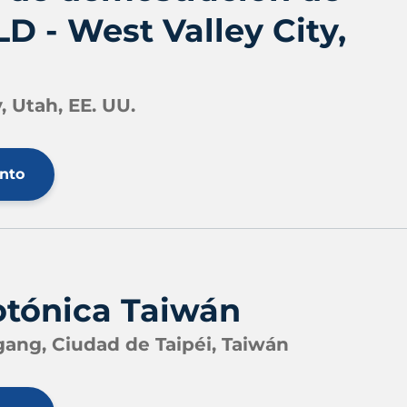
D - West Valley City,
, Utah, EE. UU.
ento
fotónica Taiwán
gang, Ciudad de Taipéi, Taiwán