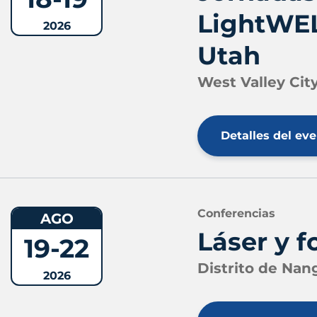
LightWEL
2026
Utah
West Valley City
Detalles del ev
Conferencias
AGO
Láser y 
19-22
Distrito de Nan
2026