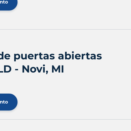
ento
de puertas abiertas
D - Novi, MI
ento