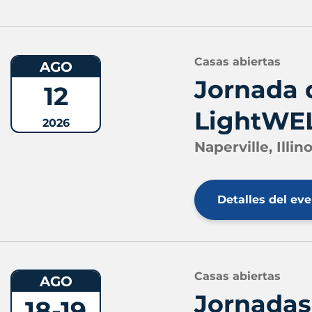
Casas abiertas
AGO
Jornada 
12
LightWELD
2026
Naperville, Illino
Detalles del ev
Casas abiertas
AGO
Jornadas
18-19