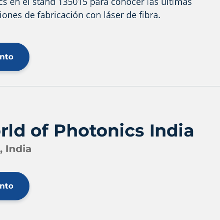
ics en el stand 135015 para conocer las últimas
ones de fabricación con láser de fibra.
ento
rld of Photonics India
, India
ento