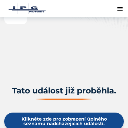
Př
Tato událost již proběhla.
Klikněte zde pro zobrazení úplného
seznamu nadcházejících událostí.