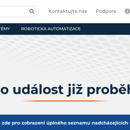
Kontaktujte nás
Podpora
TÉMY
ROBOTICKÁ AUTOMATIZACE
o událost již probě
e zde pro zobrazení úplného seznamu nadcházejících u