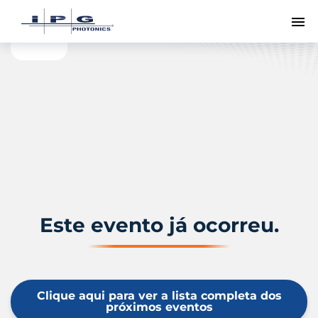
Me
Este evento já ocorreu.
Clique aqui para ver a lista completa dos
próximos eventos