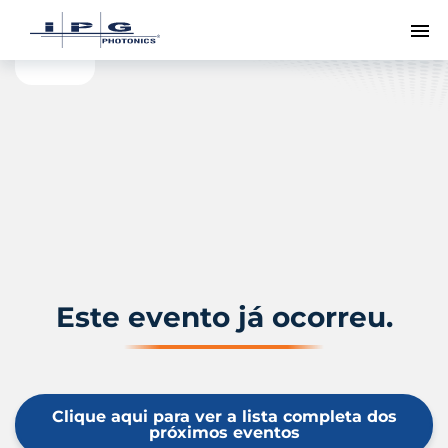
Me
Este evento já ocorreu.
Clique aqui para ver a lista completa dos
próximos eventos